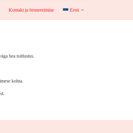
Kontakt ja broneerimine
Eesti
äga hea toitlustus.
nimese kohta.
st.