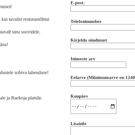
E-post:
dmused
kui tavalist restoraniõhtut
Telefoninumber
tavalt sinu soovidele.
Kirjelda sündmust
täna!
Inimeste arv
adustele sobiva lahenduse!
Eelarve (Miinimumarve on 1240€, 
Kuupäev
le ja Raekoja platsile.
Lisainfo