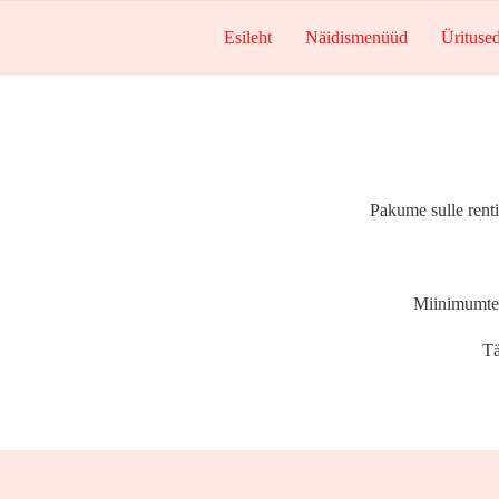
Esileht
Näidismenüüd
Ürituse
Pakume sulle renti
Miinimumtell
Tä