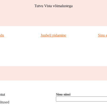
Tutvu Vista võimalustega
idu
Juubeli pidamine
Sinu e
htut
Sinu nimi
litused