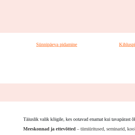
Sünnipäeva pidamine
Kihlusp
Täiuslik valik kõigile, kes ootavad enamat kui tavapärast õ
Meeskonnad ja ettevõtted
– tiimiüritused, seminarid, koo