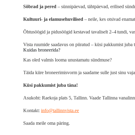
Sõbrad ja pered
– sünnipäevad, tähtpäevad, erilised sün
Kultuuri- ja elamusehuvilised
– neile, kes otsivad enamat 
Õhtusöögid ja pidusöögid kestavad tavaliselt 2–4 tundi, vas
Vista ruumide saadavus on piiratud – küsi pakkumist juba 
Kuidas broneerida?
Kas oled valmis looma unustamatu sündmuse?
Täida kiire broneerimisvorm ja saadame sulle just sinu vaj
Küsi pakkumist juba täna!
Asukoht: Raekoja plats 5, Tallinn. Vaade Tallinna vanalinna
Kontakt:
info@tallinnvista.ee
Saada meile oma päring.