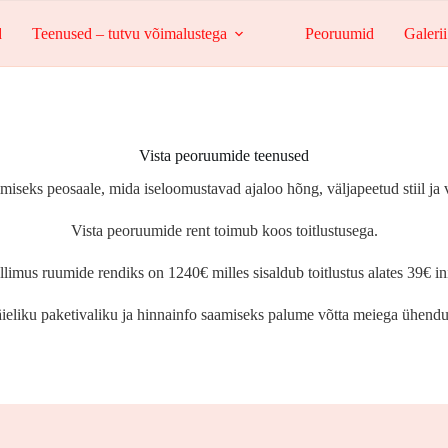
d
Teenused – tutvu võimalustega
Peoruumid
Galerii
Vista peoruumide teenused
miseks peosaale, mida iseloomustavad ajaloo hõng, väljapeetud stiil ja v
Vista peoruumide rent toimub koos toitlustusega.
imus ruumide rendiks on 1240€ milles sisaldub toitlustus alates 39€ i
ieliku paketivaliku ja hinnainfo saamiseks palume võtta meiega ühendu